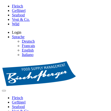
Fleisch
Geflügel
Seafood
Vegi & Co.
Wild
Login
Sprache
Deutsch
Français
English
Italiano
Fleisch
Geflügel
Seafood